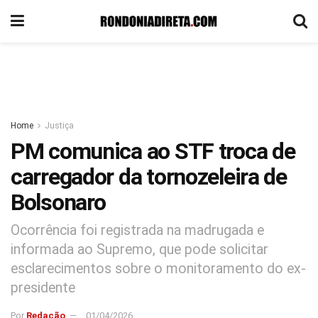
Home
Justiça
PM comunica ao STF troca de
carregador da tornozeleira de
Bolsonaro
Ocorrência foi registrada na madrugada e
informada ao Supremo, que pode solicitar
esclarecimentos sobre o monitoramento do ex-
presidente
Por
Redação
01/04/2026