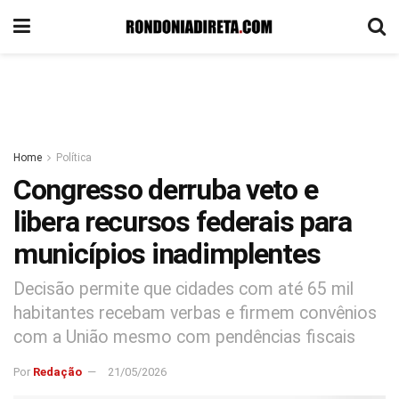
Home
Política
Congresso derruba veto e
libera recursos federais para
municípios inadimplentes
Decisão permite que cidades com até 65 mil
habitantes recebam verbas e firmem convênios
com a União mesmo com pendências fiscais
Por
Redação
21/05/2026