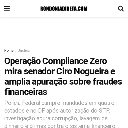
Home
Justiça
Operação Compliance Zero
mira senador Ciro Nogueira e
amplia apuração sobre fraudes
financeiras
Polícia Federal cumpre mandados em quatro
estados e no DF após autorização do STF;
investigação apura corrupção, lavagem de
dinheiro e crimes contra o sistema financeiro