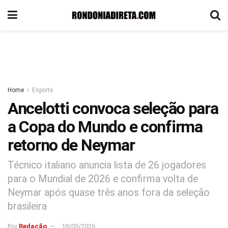
Home
Esporte
Ancelotti convoca seleção para
a Copa do Mundo e confirma
retorno de Neymar
Técnico italiano anuncia lista de 26 jogadores
para o Mundial de 2026 e confirma volta de
Neymar após quase três anos fora da seleção
brasileira
Por
Redação
18/05/2026