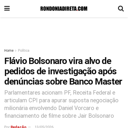
Home
Política
Flávio Bolsonaro vira alvo de
pedidos de investigação após
denúncias sobre Banco Master
Parlamentares acionam PF, Receita Federal e
articulam CPI para apurar suposta negociação
milionária envolvendo Daniel Vorcaro e
financiamento de filme sobre Jair Bolsonaro
Por
Redação
13/05/2026