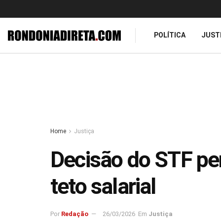
POLÍTICA
JUST
Home
Justiça
Decisão do STF pe
teto salarial
Por
Redação
26/03/2026
Em
Justiça