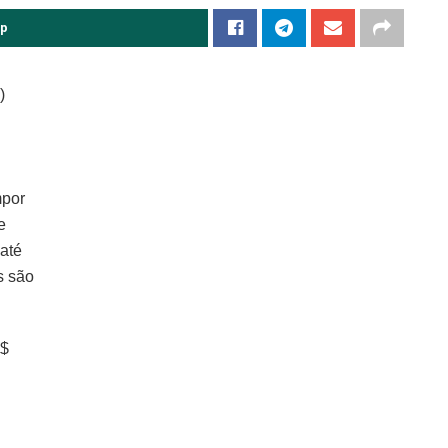
pp
)
mpor
e
até
s são
R$