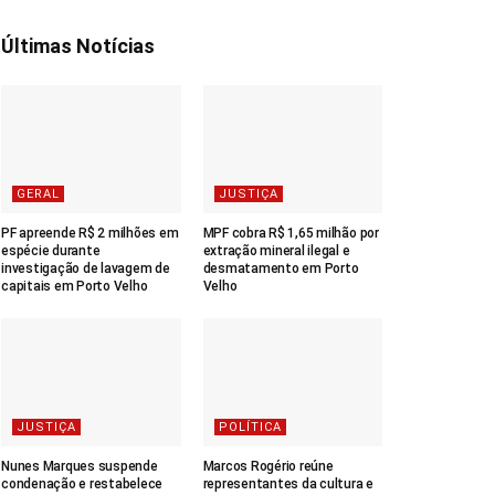
Últimas Notícias
GERAL
JUSTIÇA
PF apreende R$ 2 milhões em
MPF cobra R$ 1,65 milhão por
espécie durante
extração mineral ilegal e
investigação de lavagem de
desmatamento em Porto
capitais em Porto Velho
Velho
JUSTIÇA
POLÍTICA
Nunes Marques suspende
Marcos Rogério reúne
condenação e restabelece
representantes da cultura e