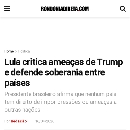
Home
Política
Lula critica ameaças de Trump
e defende soberania entre
países
Presidente brasileiro afirma que nenhum país
tem direito de impor pressões ou ameaças a
outras nações
Por
Redação
16/04/2026