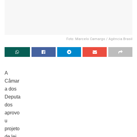
Foto: Marcelo Camargo / Agência Brasil
A
Câmar
a dos
Deputa
dos
aprovo
u
projeto
de lei