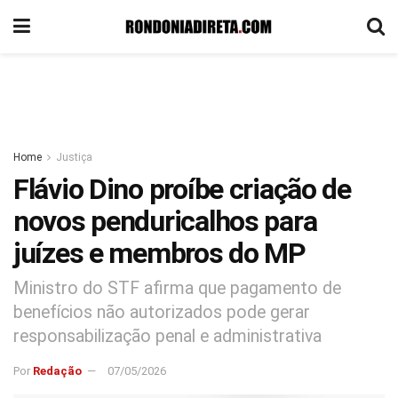
Home
Justiça
Flávio Dino proíbe criação de
novos penduricalhos para
juízes e membros do MP
Ministro do STF afirma que pagamento de
benefícios não autorizados pode gerar
responsabilização penal e administrativa
Por
Redação
07/05/2026