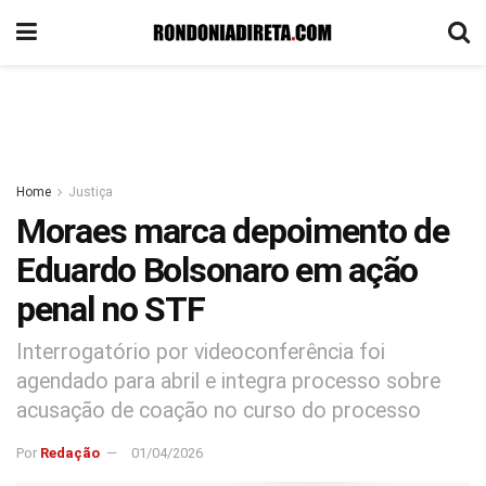
Home
Justiça
Moraes marca depoimento de
Eduardo Bolsonaro em ação
penal no STF
Interrogatório por videoconferência foi
agendado para abril e integra processo sobre
acusação de coação no curso do processo
Por
Redação
01/04/2026