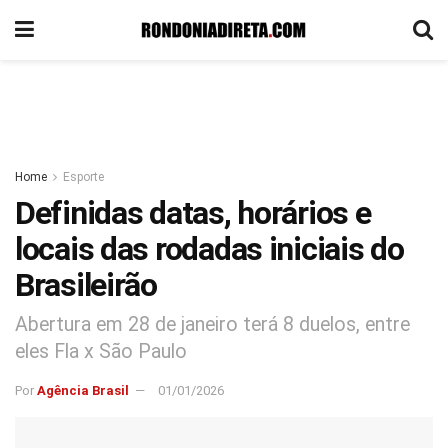
Home
Esporte
Definidas datas, horários e
locais das rodadas iniciais do
Brasileirão
Abertura em 28 de janeiro terá 8 duelos, entre
eles Fla x São Paulo
Por
Agência Brasil
01/01/2026