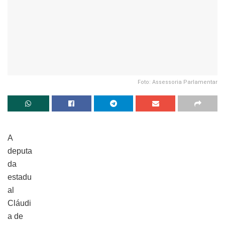
Foto: Assessoria Parlamentar
A
deputa
da
estadu
al
Cláudi
a de