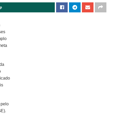
pp
m
ses
mplo
meta
ada
o
ficado
is
 pelo
GE).