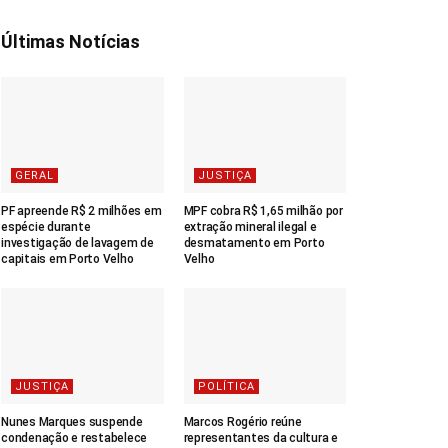
Últimas Notícias
GERAL
JUSTIÇA
PF apreende R$ 2 milhões em
MPF cobra R$ 1,65 milhão por
espécie durante
extração mineral ilegal e
investigação de lavagem de
desmatamento em Porto
capitais em Porto Velho
Velho
JUSTIÇA
POLÍTICA
Nunes Marques suspende
Marcos Rogério reúne
condenação e restabelece
representantes da cultura e