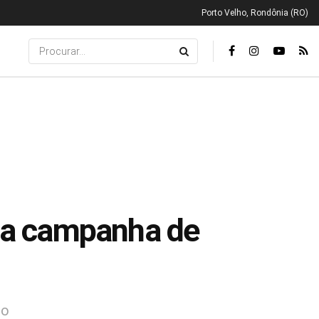
Porto Velho, Rondônia (RO)
 na campanha de
io