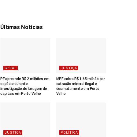
Últimas Notícias
GERAL
JUSTIÇA
PF apreende R$ 2 milhões em
MPF cobra R$ 1,65 milhão por
espécie durante
extração mineral ilegal e
investigação de lavagem de
desmatamento em Porto
capitais em Porto Velho
Velho
JUSTIÇA
POLÍTICA