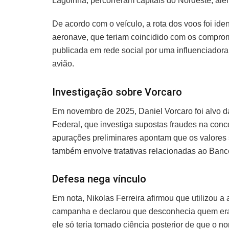
Lagoinha, percorreram capitais do Nordeste, alé
De acordo com o veículo, a rota dos voos foi iden
aeronave, que teriam coincidido com os compr
publicada em rede social por uma influenciadora 
avião.
Investigação sobre Vorcaro
Em novembro de 2025, Daniel Vorcaro foi alvo d
Federal, que investiga supostas fraudes na con
apurações preliminares apontam que os valores
também envolve tratativas relacionadas ao Banco
Defesa nega vínculo
Em nota, Nikolas Ferreira afirmou que utilizou 
campanha e declarou que desconhecia quem era 
ele só teria tomado ciência posterior de que o n