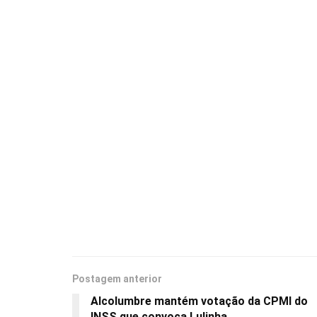
Postagem anterior
Alcolumbre mantém votação da CPMI do
INSS que convoca Lulinha