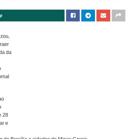
pp
izou,
raer
da da
o
ornal
ao
o
e 28
ar e