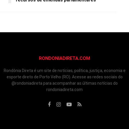
RONDONIADIRETA.COM
Rondônia Direta é um site de notícias, política, justiça, economia e
esporte direto de Porto Velho (RO). Acesse as redes sociais do
@rondoniadireta para acompanhar as últimas notícias do
rondoniadireta.com