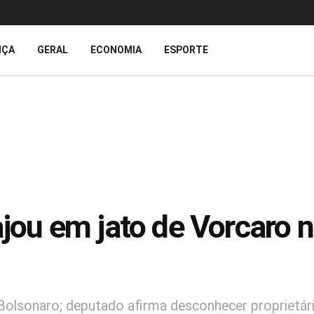
IÇA
GERAL
ECONOMIA
ESPORTE
iajou em jato de Vorcaro
-Bolsonaro; deputado afirma desconhecer proprietár