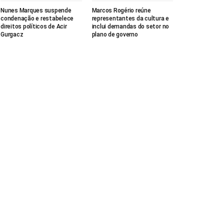
Nunes Marques suspende
Marcos Rogério reúne
condenação e restabelece
representantes da cultura e
direitos políticos de Acir
inclui demandas do setor no
Gurgacz
plano de governo