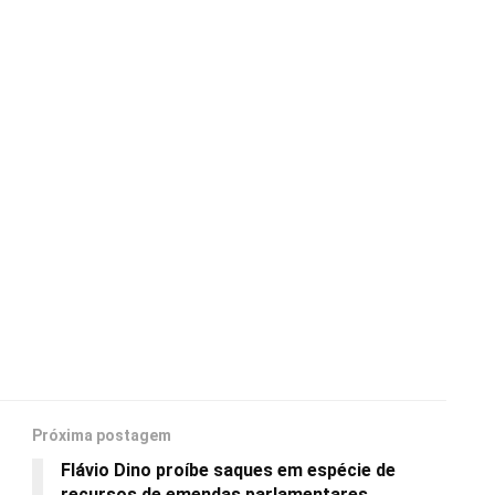
Próxima postagem
Flávio Dino proíbe saques em espécie de
recursos de emendas parlamentares