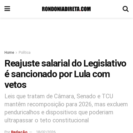
Home
Política
Reajuste salarial do Legislativo
é sancionado por Lula com
vetos
Leis que tratam de Câmara, Senado e TCU
mantêm recomposição para 2026, mas excluem
penduricalhos e dispositivos que poderiam
ultrapassar o teto constitucional
Por
Redação
18/02/2026