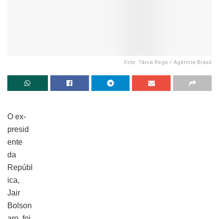
Foto: Tânia Rego / Agência Brasil
O ex-
presid
ente
da
Repúbl
ica,
Jair
Bolson
aro, foi