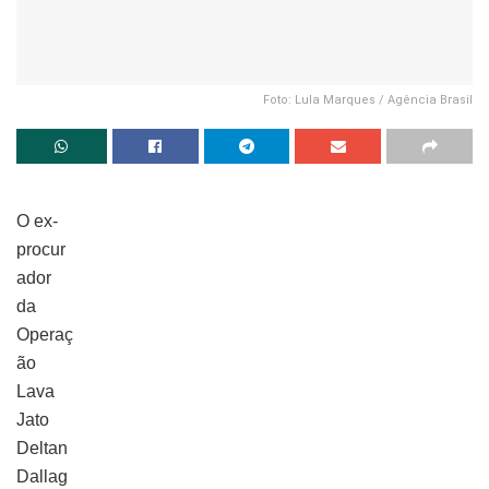
Foto: Lula Marques / Agência Brasil
O ex-
procur
ador
da
Operaç
ão
Lava
Jato
Deltan
Dallag