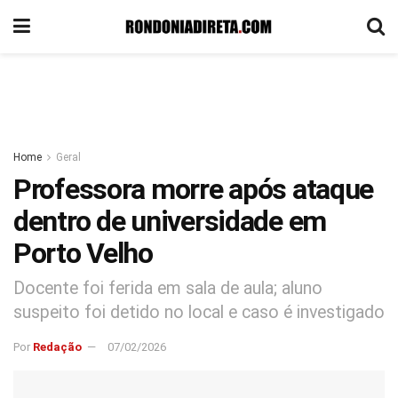
Home
Geral
Professora morre após ataque
dentro de universidade em
Porto Velho
Docente foi ferida em sala de aula; aluno
suspeito foi detido no local e caso é investigado
Por
Redação
07/02/2026