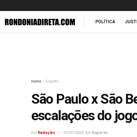
POLÍTICA
JUST
Home
Esporte
São Paulo x São Ber
escalações do jogo
Por
Redação
01/01/2026
Em
Esporte