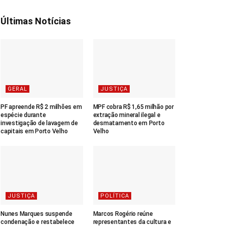
Últimas Notícias
GERAL
JUSTIÇA
PF apreende R$ 2 milhões em
MPF cobra R$ 1,65 milhão por
espécie durante
extração mineral ilegal e
investigação de lavagem de
desmatamento em Porto
capitais em Porto Velho
Velho
JUSTIÇA
POLÍTICA
Nunes Marques suspende
Marcos Rogério reúne
condenação e restabelece
representantes da cultura e