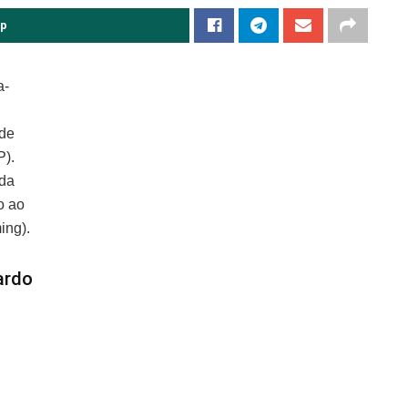
pp
a-
(de
P).
ida
o ao
ing).
ardo