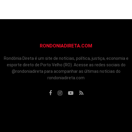
RONDONIADIRETA.COM
Rondônia Direta é um site de notícias, política, justiça, economia e
esporte direto de Porto Velho (RO). Acesse as redes sociais do
@rondoniadireta para acompanhar as últimas notícias do
rondoniadireta.com