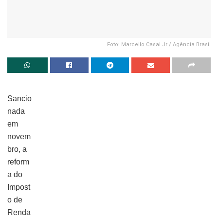
Foto: Marcello Casal Jr / Agência Brasil
Sancio
nada
em
novem
bro, a
reform
a do
Impost
o de
Renda