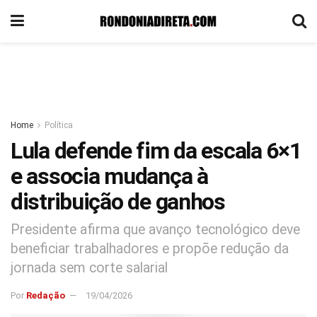
Home
Política
Lula defende fim da escala 6×1
e associa mudança à
distribuição de ganhos
Presidente afirma que avanço tecnológico deve
beneficiar trabalhadores e propõe redução da
jornada sem corte salarial
Por
Redação
19/04/2026