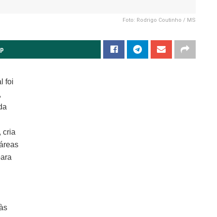
Foto: Rodrigo Coutinho / MS
pp
l foi
,
 da
 cria
 áreas
para
 às