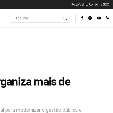
Porto Velho, Rondônia (RO)
organiza mais de
rsal para modernizar a gestão pública e