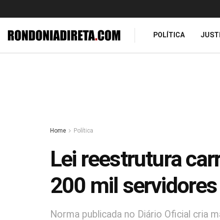
POLÍTICA
JUST
Home
Política
Lei reestrutura car
200 mil servidores
Norma publicada no Diário Oficial cria m