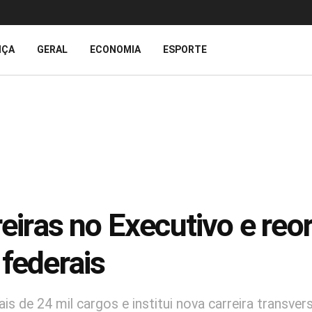
IÇA
GERAL
ECONOMIA
ESPORTE
reiras no Executivo e re
 federais
ais de 24 mil cargos e institui nova carreira transve