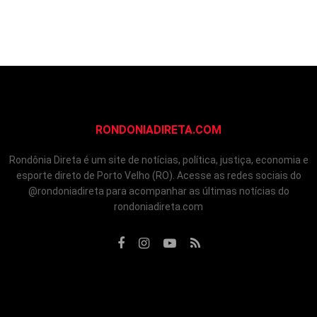
RONDONIADIRETA.COM
Rondônia Direta é um site de notícias, política, justiça, economia e
esporte direto de Porto Velho (RO). Acesse as redes sociais do
@rondoniadireta para acompanhar as últimas notícias do
rondoniadireta.com