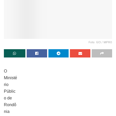
Foto: GCI / MPRO
O
Ministé
rio
Públic
o de
Rondô
nia