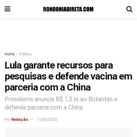
Home
Política
Lula garante recursos para
pesquisas e defende vacina em
parceria com a China
Presidente anuncia R$ 1,5 bi ao Butantan e
defende parceria com a China
Por
Redação
11/02/2026