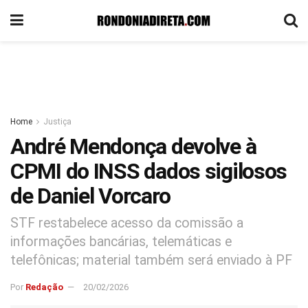
Home
Justiça
André Mendonça devolve à
CPMI do INSS dados sigilosos
de Daniel Vorcaro
STF restabelece acesso da comissão a
informações bancárias, telemáticas e
telefônicas; material também será enviado à PF
Por
Redação
20/02/2026