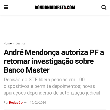
Home
Justiça
André Mendonça autoriza PF a
retomar investigação sobre
Banco Master
Decisão do STF libera perícias em 100
dispositivos e permite depoimentos; novas
apurações dependerão de autorização judicial
Por
Redação
19/02/2026