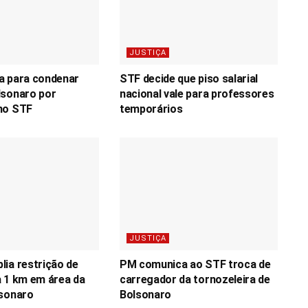
JUSTIÇA
a para condenar
STF decide que piso salarial
lsonaro por
nacional vale para professores
no STF
temporários
JUSTIÇA
ia restrição de
PM comunica ao STF troca de
 1 km em área da
carregador da tornozeleira de
lsonaro
Bolsonaro