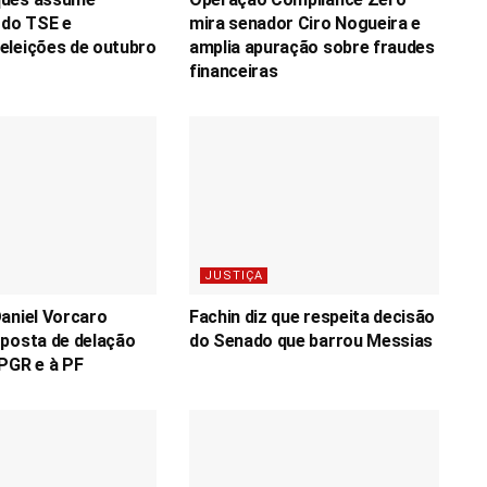
 do TSE e
mira senador Ciro Nogueira e
eleições de outubro
amplia apuração sobre fraudes
financeiras
JUSTIÇA
aniel Vorcaro
Fachin diz que respeita decisão
posta de delação
do Senado que barrou Messias
PGR e à PF