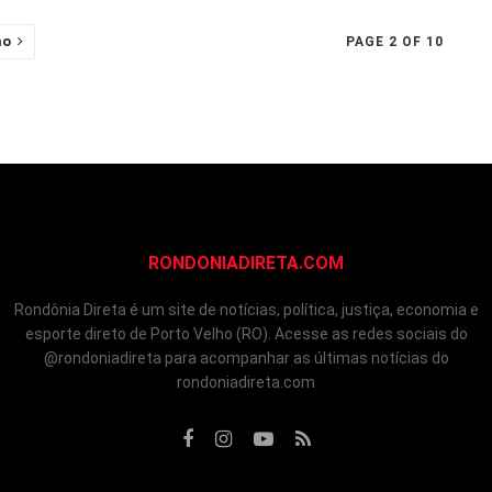
mo
PAGE 2 OF 10
RONDONIADIRETA.COM
Rondônia Direta é um site de notícias, política, justiça, economia e
esporte direto de Porto Velho (RO). Acesse as redes sociais do
@rondoniadireta para acompanhar as últimas notícias do
rondoniadireta.com