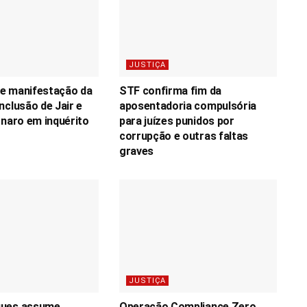
JUSTIÇA
e manifestação da
STF confirma fim da
nclusão de Jair e
aposentadoria compulsória
onaro em inquérito
para juízes punidos por
corrupção e outras faltas
graves
JUSTIÇA
ques assume
Operação Compliance Zero