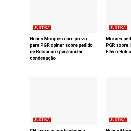
JUSTIÇA
JUSTIÇA
Nunes Marques abre prazo
Moraes ped
para PGR opinar sobre pedido
PGR sobre i
de Bolsonaro para anular
Flávio Bols
condenação
JUSTIÇA
JUSTIÇA
CNJ aprova contracheque
Nunes Mar