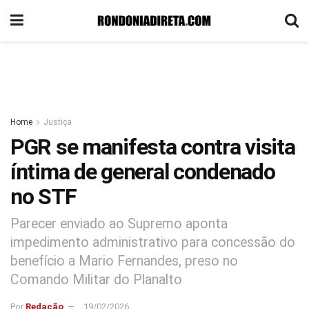
Home
Justiça
PGR se manifesta contra visita
íntima de general condenado
no STF
Parecer enviado ao Supremo aponta
impedimento administrativo para concessão do
benefício a Mario Fernandes, preso no
Comando Militar do Planalto
Por
Redação
19/02/2026