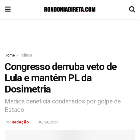
Home
Política
Congresso derruba veto de
Lula e mantém PL da
Dosimetria
Medida beneficia condenados por golpe de
Estado
Por
Redação
30/04/2026