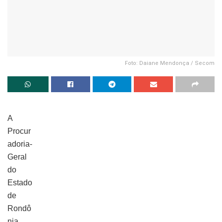
Foto: Daiane Mendonça / Secom
A
Procur
adoria-
Geral
do
Estado
de
Rondô
nia