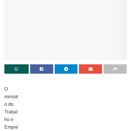
O
ministr
o do
Trabal
ho e
Empre