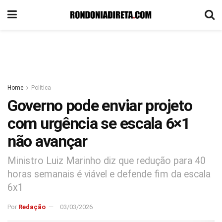
Home
Política
Governo pode enviar projeto
com urgência se escala 6×1
não avançar
Ministro Luiz Marinho diz que redução para 40
horas semanais é viável e defende fim da escala
6x1
Por
Redação
03/03/2026