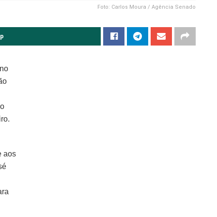
Foto: Carlos Moura / Agência Senado
pp
 no
ão
ão
ro.
e aos
sé
ara