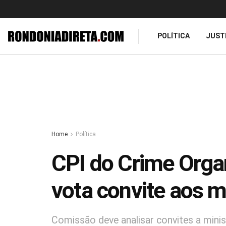
POLÍTICA
JUST
Home
Política
CPI do Crime Orga
vota convite aos m
Comissão deve analisar convites a mini