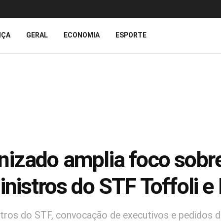
IÇA
GERAL
ECONOMIA
ESPORTE
nizado amplia foco sobr
inistros do STF Toffoli 
stros do STF, convocação de executivos e pedidos de