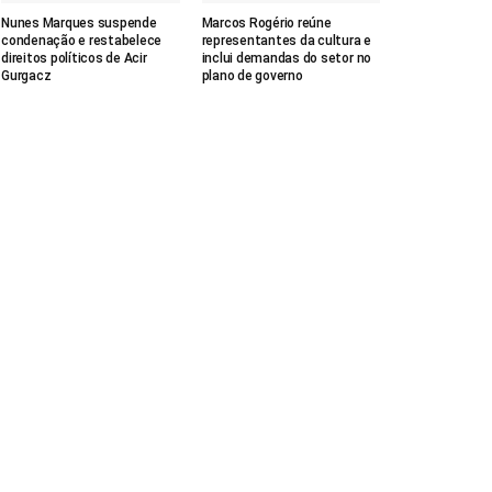
Nunes Marques suspende
Marcos Rogério reúne
condenação e restabelece
representantes da cultura e
direitos políticos de Acir
inclui demandas do setor no
Gurgacz
plano de governo