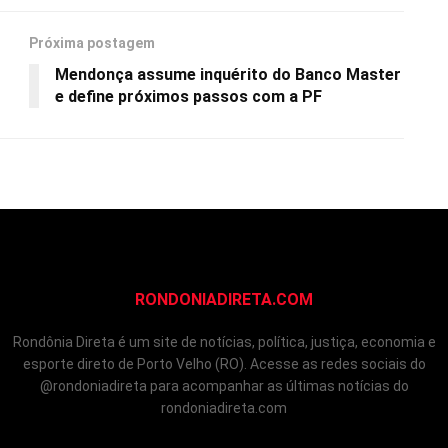
Próxima postagem
Mendonça assume inquérito do Banco Master
e define próximos passos com a PF
RONDONIADIRETA.COM
Rondônia Direta é um site de notícias, política, justiça, economia e
esporte direto de Porto Velho (RO). Acesse as redes sociais do
@rondoniadireta para acompanhar as últimas notícias do
rondoniadireta.com