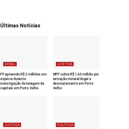
Últimas Notícias
GERAL
JUSTIÇA
PF apreende R$ 2 milhões em
MPF cobra R$ 1,65 milhão por
espécie durante
extração mineral ilegal e
investigação de lavagem de
desmatamento em Porto
capitais em Porto Velho
Velho
JUSTIÇA
POLÍTICA