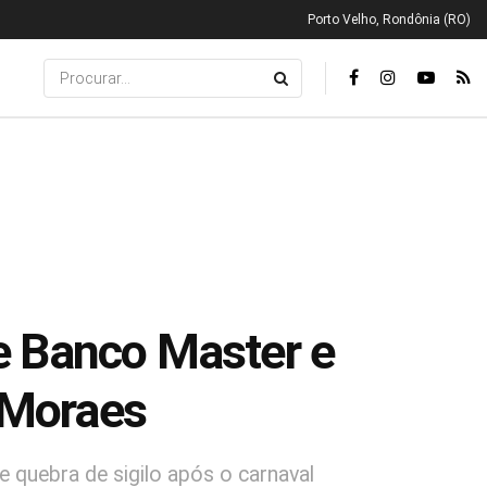
Porto Velho, Rondônia (RO)
e Banco Master e
e Moraes
 quebra de sigilo após o carnaval