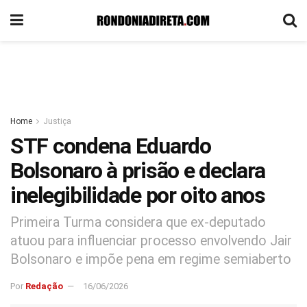
Home
Justiça
STF condena Eduardo
Bolsonaro à prisão e declara
inelegibilidade por oito anos
Primeira Turma considera que ex-deputado
atuou para influenciar processo envolvendo Jair
Bolsonaro e impõe pena em regime semiaberto
Por
Redação
16/06/2026