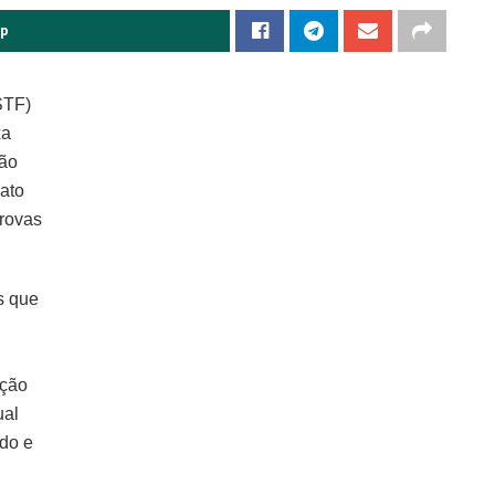
pp
STF)
xa
não
ato
provas
s que
ação
ual
do e