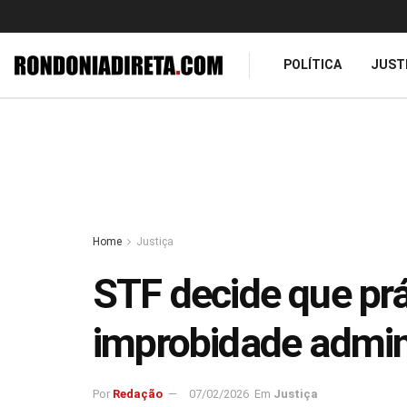
POLÍTICA
JUST
Home
Justiça
STF decide que prá
improbidade admin
Por
Redação
07/02/2026
Em
Justiça