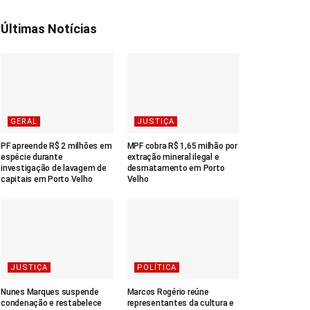
Últimas Notícias
GERAL
JUSTIÇA
PF apreende R$ 2 milhões em
MPF cobra R$ 1,65 milhão por
espécie durante
extração mineral ilegal e
investigação de lavagem de
desmatamento em Porto
capitais em Porto Velho
Velho
JUSTIÇA
POLÍTICA
Nunes Marques suspende
Marcos Rogério reúne
condenação e restabelece
representantes da cultura e