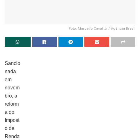
Foto: Marcello Casal Jr / Agência Brasil
Sancio
nada
em
novem
bro, a
reform
a do
Impost
o de
Renda